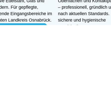
ive Edelstahl, Glas und
Oberflächen und Kontaktp
ern. Für gepflegte,
– professionell, gründlich 
dende Eingangsbereiche im
nach aktuellen Standards.
ten Landkreis Osnabrück.
sichere und hygienische
Bereiche im gesamten Lan
ekt reinigen lassen
Osnabrück.
Sauber & sicher
S KURZ WISSEN, WAS 
 ausfüllen, abschicken, fertig – Wir melden uns in Kürze
Telefonnummer:
Ich