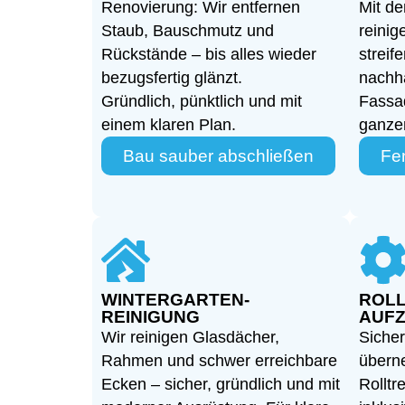
Renovierung: Wir entfernen
Mit d
Staub, Bauschmutz und
reinig
Rückstände – bis alles wieder
streif
bezugsfertig glänzt.
nachha
Gründlich, pünktlich und mit
Fassa
einem klaren Plan.
ganze
Bau sauber abschließen
Fen
WINTERGARTEN-
ROLL
REINIGUNG
AUFZ
Wir reinigen Glasdächer,
Sicher
Rahmen und schwer erreichbare
übern
Ecken – sicher, gründlich und mit
Rollt