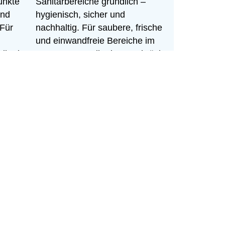
unkte
Sanitärbereiche gründlich –
und
hygienisch, sicher und
 Für
nachhaltig. Für saubere, frische
und einwandfreie Bereiche im
dkreis
gesamten Landkreis Osnabrück.
Frisch & hygienisch
ANSTEHT.
 bei dir.
 interessiere mich für: