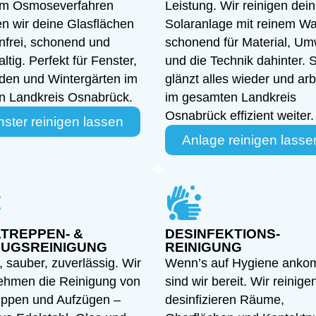
em Osmoseverfahren
Leistung. Wir reinigen dei
en wir deine Glasflächen
Solaranlage mit reinem Wa
enfrei, schonend und
schonend für Material, Um
ltig. Perfekt für Fenster,
und die Technik dahinter. 
den und Wintergärten im
glänzt alles wieder und arb
n Landkreis Osnabrück.
im gesamten Landkreis
Osnabrück effizient weiter.
ster reinigen lassen
Anlage reinigen lasse
TREPPEN- &
DESINFEKTIONS-
UGSREINIGUNG
REINIGUNG
, sauber, zuverlässig. Wir
Wenn’s auf Hygiene anko
ehmen die Reinigung von
sind wir bereit. Wir reinige
reppen und Aufzügen –
desinfizieren Räume,