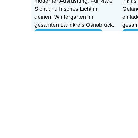
moderner Ausrüstung. Für klare
inklus
Sicht und frisches Licht in
Geländ
deinem Wintergarten im
einla
gesamten Landkreis Osnabrück.
gesam
Jetzt Termin sichern
Obj
LASS UN
Formular
Name: